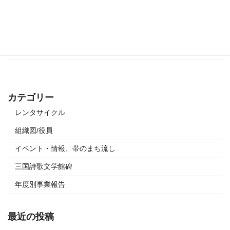
アーバンデザインセンター(UDC)に関するミニ講演会 公・民・学 連携
のまちづくり ―UDCK(柏の葉アーバンデザインセンター)の事例より―
日 時 2018年11月27日(火) 1 […]
続きを読む
カテゴリー
レンタサイクル
組織図/役員
イベント・情報、帯のまち流し
三国詩歌文学館碑
年度別事業報告
最近の投稿