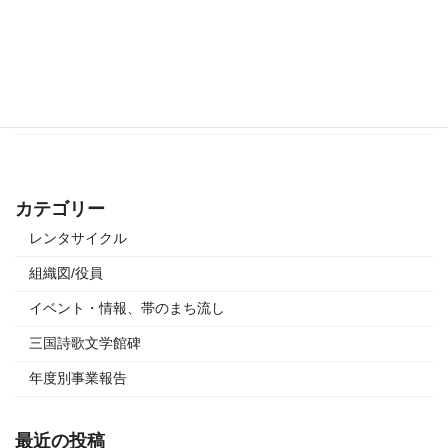
本日のサンセットクルーズは、予定通り運航いたします。(出航17時15分) 予
約されているお客様は、三国湊町家館で受付をお願いいたします。 受付時に
お渡しするチケットでマチノクラと旧岸名家を見学して いただけます。(閉館
は […]
続きを読む
カテゴリー
レンタサイクル
組織図/役員
イベント・情報、帯のまち流し
三国詩歌文学館碑
年度別事業報告
最近の投稿