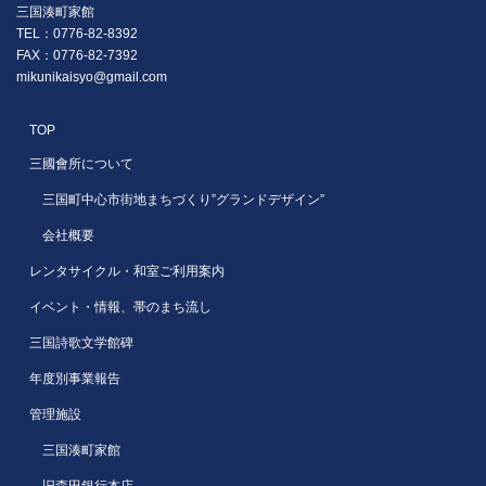
三国湊町家館
TEL：0776-82-8392
FAX：0776-82-7392
mikunikaisyo@gmail.com
TOP
三國會所について
三国町中心市街地まちづくり”グランドデザイン”
会社概要
レンタサイクル・和室ご利用案内
イベント・情報、帯のまち流し
三国詩歌文学館碑
年度別事業報告
管理施設
三国湊町家館
旧森田銀行本店