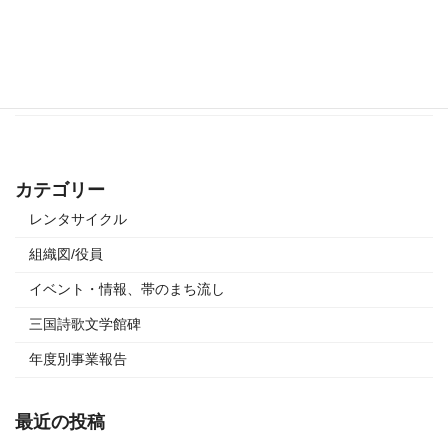
旧森田銀行本店、旧岸名家、マチノクラ、三国湊町家館は、12月29日～1月3
日まで休館し 新年は4日から開館いたします。 本年もお世話になりありがと
うございました! どうぞ良いお年をお迎えください。
続きを読む
カテゴリー
レンタサイクル
組織図/役員
イベント・情報、帯のまち流し
三国詩歌文学館碑
年度別事業報告
最近の投稿