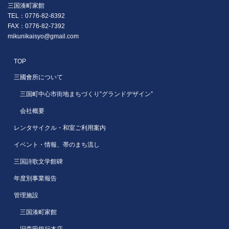
三国湊町家館
TEL：0776-82-8392
FAX：0776-82-7392
mikunikaisyo@gmail.com
TOP
三國會所について
三国町中心市街地まちづくり”グランドデザイン”
会社概要
レンタサイクル・和室ご利用案内
イベント・情報、帯のまち流し
三国詩歌文学館碑
年度別事業報告
管理施設
三国湊町家館
旧森田銀行本店