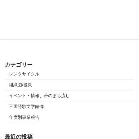
このたびのウイルス禍により亡くなられた方に、 心からお悔やみ申し上げ
ます。また療養中の方、ご家族にもお見舞い申し上げます。 新型コロナウイ
ルス感染症拡大防止のため、 旧森田銀行本店、旧岸名家、三国湊町家館、マ
チノクラは […]
続きを読む
カテゴリー
レンタサイクル
組織図/役員
イベント・情報、帯のまち流し
三国詩歌文学館碑
年度別事業報告
最近の投稿