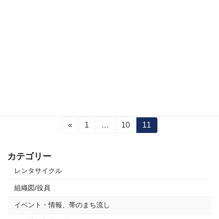
2016/8/30
第七回三國湊帯のまち流しのご参加いただきましてありがとうございまし
た。 当日は雨も心配されていましたが、晴れ間もあり、無事成功となりまし
た。 踊り・地方に参加いただけた方々、地域の方々、スタッフとして参加し
て頂いた方々 […]
続きを読む
投
«
固
1
…
固
10
固
11
定
定
定
稿
ペ
ペ
ペ
の
カテゴリー
ー
ー
ー
ジ
ジ
ジ
ペ
レンタサイクル
ー
組織図/役員
ジ
イベント・情報、帯のまち流し