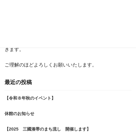
最
2025/7/31
2026/7/5
終
更
最近の気候に鑑み、熱中症指数が「厳重警戒」または「危
新
日
険」と
時
:
発表された時には、レンタサイクルを休止とさせていただ
きます。
ご理解のほどよろしくお願いいたします。
最近の投稿
【令和８年秋のイベント】
休館のお知らせ
【2025 三國湊帯のまち流し 開催します】