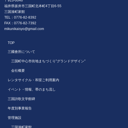
〒913-0046
福井県坂井市三国町北本町4丁目6-55
三国湊町家館
TEL：0776-82-8392
FAX：0776-82-7392
mikunikaisyo@gmail.com
TOP
三國會所について
三国町中心市街地まちづくり”グランドデザイン”
会社概要
レンタサイクル・和室ご利用案内
イベント・情報、帯のまち流し
三国詩歌文学館碑
年度別事業報告
管理施設
三国湊町家館