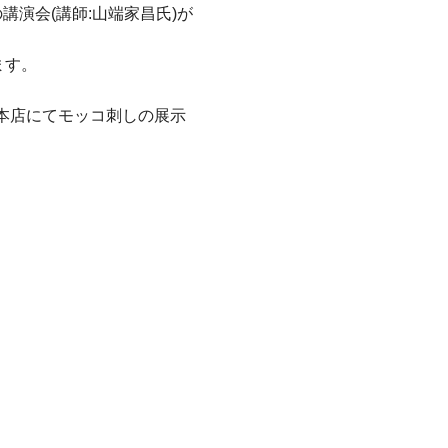
講演会(講師:山端家昌氏)が
ます。
行本店にてモッコ刺しの展示