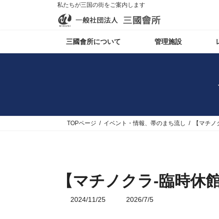
私たちが三国の街をご案内します
コ
ナ
三國會所について
管理施設
ン
ビ
テ
ゲ
ン
ー
ツ
シ
へ
ョ
ス
ン
キ
に
ッ
移
TOPページ
イベント・情報、帯のまち流し
【マチノ
プ
動
【マチノクラ-臨時休
最
2024/11/25
2026/7/5
終
更